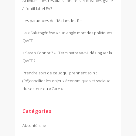
Activium : des résultats concrets et durables grâce
à l’outil-label EV3
Les paradoxes de l’IA dans les RH
La « Salutogénèse » : un angle mort des politiques
QVCT
« Sarah Connor ? » : Terminator va-t-il dézinguer la
QVCT ?
Prendre soin de ceux qui prennent soin :
(Ré)concilier les enjeux économiques et sociaux
du secteur du « Care »
Catégories
Absentéisme