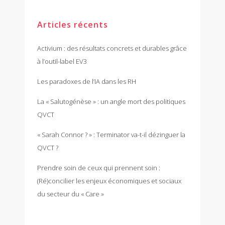
Articles récents
Activium : des résultats concrets et durables grâce
à l’outil-label EV3
Les paradoxes de l’IA dans les RH
La « Salutogénèse » : un angle mort des politiques
QVCT
« Sarah Connor ? » : Terminator va-t-il dézinguer la
QVCT ?
Prendre soin de ceux qui prennent soin :
(Ré)concilier les enjeux économiques et sociaux
du secteur du « Care »