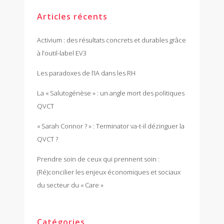
Articles récents
Activium : des résultats concrets et durables grâce
à l’outil-label EV3
Les paradoxes de l’IA dans les RH
La « Salutogénèse » : un angle mort des politiques
QVCT
« Sarah Connor ? » : Terminator va-t-il dézinguer la
QVCT ?
Prendre soin de ceux qui prennent soin :
(Ré)concilier les enjeux économiques et sociaux
du secteur du « Care »
Catégories