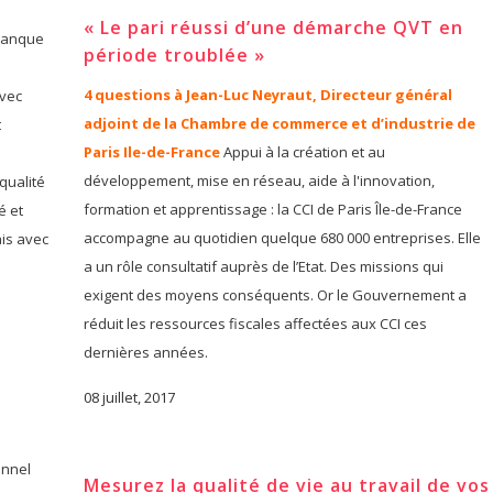
« Le pari réussi d’une démarche QVT en
 manque
période troublée »
4 questions à Jean-Luc Neyraut, Directeur général
avec
adjoint de la Chambre de commerce et d’industrie de
t
Paris Ile-de-France
Appui à la création et au
développement, mise en réseau, aide à l'innovation,
 qualité
formation et apprentissage : la CCI de Paris Île-de-France
é et
accompagne au quotidien quelque 680 000 entreprises. Elle
ais avec
a un rôle consultatif auprès de l’Etat. Des missions qui
exigent des moyens conséquents. Or le Gouvernement a
réduit les ressources fiscales affectées aux CCI ces
dernières années.
08 juillet, 2017
onnel
Mesurez la qualité de vie au travail de vos