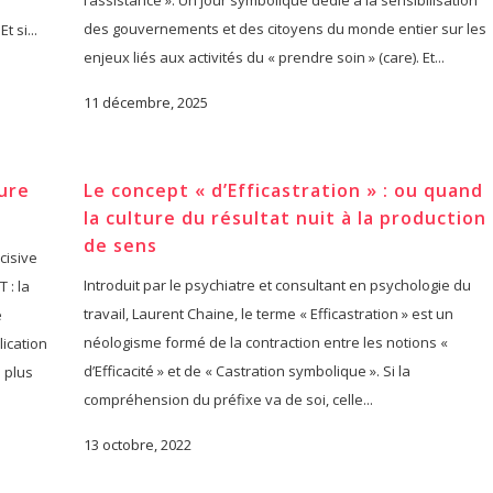
l’assistance ». Un jour symbolique dédié à la sensibilisation
des gouvernements et des citoyens du monde entier sur les
 si...
enjeux liés aux activités du « prendre soin » (care). Et...
11 décembre, 2025
ure
Le concept « d’Efficastration » : ou quand
la culture du résultat nuit à la production
de sens
cisive
Introduit par le psychiatre et consultant en psychologie du
 : la
travail, Laurent Chaine, le terme « Efficastration » est un
e
néologisme formé de la contraction entre les notions «
lication
d’Efficacité » et de « Castration symbolique ». Si la
 plus
compréhension du préfixe va de soi, celle...
13 octobre, 2022