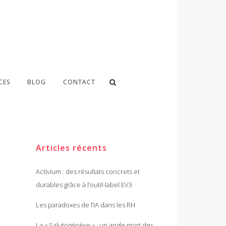
CES
BLOG
CONTACT
Articles récents
Activium : des résultats concrets et
durables grâce à l’outil-label EV3
Les paradoxes de l’IA dans les RH
La « Salutogénèse » : un angle mort des