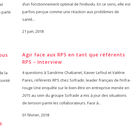
d’un fonctionnement optimal de l’individu. En ce sens, elle est
et
parfois perçue comme une réaction aux problèmes de
 parle
santé...
21 juin, 2018
Agir face aux RPS en tant que référents
vous
RPS – Interview
4 questions à Sandrine Chabanet, Xavier Lefoul et Valérie
de la
Pares, référents RPS chez Sofradir, leader français de l’infra-
 bonté
rouge Une enquête sur le bien-être en entreprise menée en
2015 au sein du groupe Sofradir a mis à jour des situations
de tension parmi les collaborateurs. Face à...
01 février, 2018
s