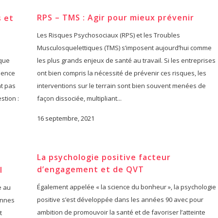
RPS – TMS : Agir pour mieux prévenir
 et
Les Risques Psychosociaux (RPS) et les Troubles
Musculosquelettiques (TMS) s’imposent aujourd’hui comme
rque
les plus grands enjeux de santé au travail. Si les entreprises
cience
ont bien compris la nécessité de prévenir ces risques, les
nt pas
interventions sur le terrain sont bien souvent menées de
stion :
façon dissociée, multipliant...
16 septembre, 2021
La psychologie positive facteur
d’engagement et de QVT
l
Également appelée « la science du bonheur », la psychologie
e au
positive s’est développée dans les années 90 avec pour
onnes
ambition de promouvoir la santé et de favoriser l’atteinte
t