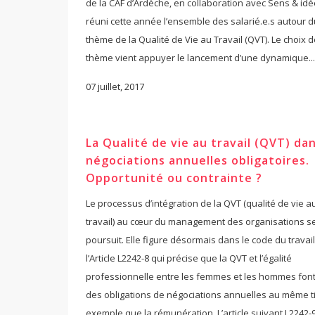
de la CAF d’Ardèche, en collaboration avec Sens & idé
réuni cette année l’ensemble des salarié.e.s autour d
thème de la Qualité de Vie au Travail (QVT). Le choix d
thème vient appuyer le lancement d’une dynamique...
07 juillet, 2017
La Qualité de vie au travail (QVT) dan
négociations annuelles obligatoires.
Opportunité ou contrainte ?
Le processus d’intégration de la QVT (qualité de vie a
travail) au cœur du management des organisations s
poursuit. Elle figure désormais dans le code du travail
l’Article L2242-8 qui précise que la QVT et l’égalité
professionnelle entre les femmes et les hommes font
des obligations de négociations annuelles au même ti
exemple que la rémunération. L’article suivant L2242-