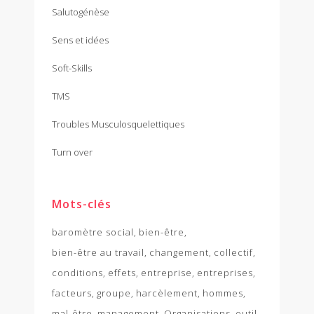
Salutogénèse
Sens et idées
Soft-Skills
TMS
Troubles Musculosquelettiques
Turn over
Mots-clés
baromètre social
bien-être
bien-être au travail
changement
collectif
conditions
effets
entreprise
entreprises
facteurs
groupe
harcèlement
hommes
mal-être
management
Organisations
outil