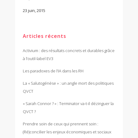
23 juin, 2015
Articles récents
Activium : des résultats concrets et durables grâce
à l’outil-label EV3
Les paradoxes de l’IA dans les RH
La « Salutogénèse » : un angle mort des politiques
QVCT
« Sarah Connor ? » : Terminator va-t-il dézinguer la
QVCT ?
Prendre soin de ceux qui prennent soin :
(Ré)concilier les enjeux économiques et sociaux