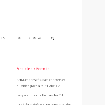
CES
BLOG
CONTACT
Articles récents
Activium : des résultats concrets et
durables grâce à l’outil-label EV3
Les paradoxes de l’IA dans les RH
La « Salutogénèse » : un angle mort des