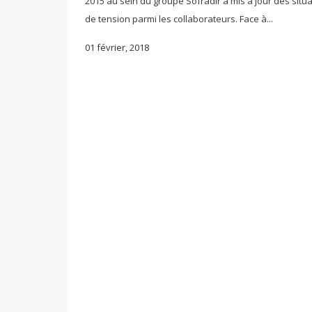
2015 au sein du groupe Sofradir a mis à jour des situ
de tension parmi les collaborateurs. Face à...
01 février, 2018