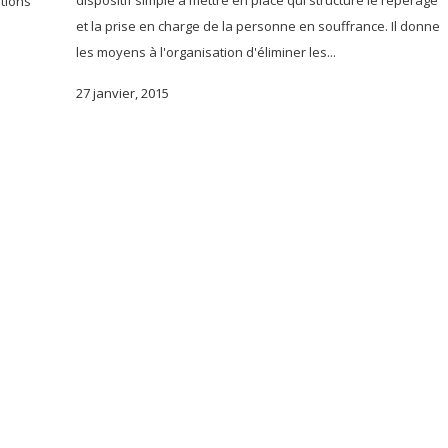
dispositif simple à mettre en place qui structure le repérage
ations
et la prise en charge de la personne en souffrance. Il donne
les moyens à l'organisation d'éliminer les...
27 janvier, 2015