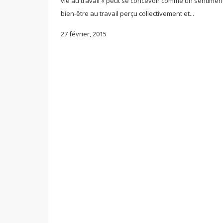
vie au travail « peut se concevoir comme un sentimen
bien-être au travail perçu collectivement et...
27 février, 2015