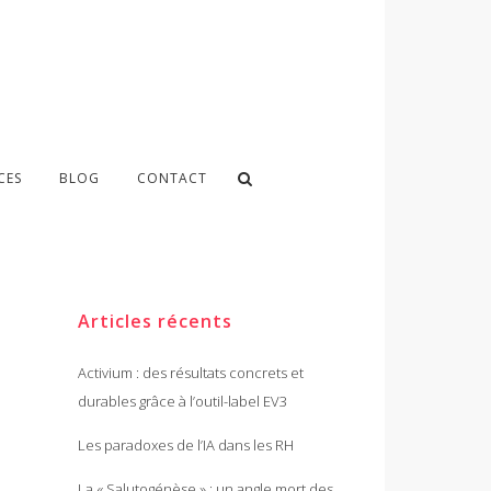
CES
BLOG
CONTACT
Articles récents
Activium : des résultats concrets et
durables grâce à l’outil-label EV3
Les paradoxes de l’IA dans les RH
La « Salutogénèse » : un angle mort des