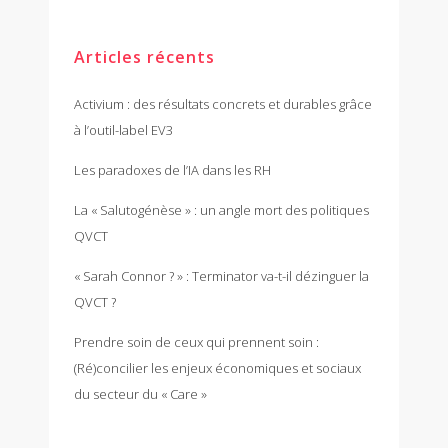
Articles récents
Activium : des résultats concrets et durables grâce
à l’outil-label EV3
Les paradoxes de l’IA dans les RH
La « Salutogénèse » : un angle mort des politiques
QVCT
« Sarah Connor ? » : Terminator va-t-il dézinguer la
QVCT ?
Prendre soin de ceux qui prennent soin :
(Ré)concilier les enjeux économiques et sociaux
du secteur du « Care »