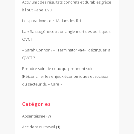
Activium : des résultats concrets et durables grâce
à l’outil-label EV3
Les paradoxes de l’IA dans les RH
La « Salutogénèse » : un angle mort des politiques
QVCT
« Sarah Connor ? » : Terminator va-t-il dézinguer la
QVCT ?
Prendre soin de ceux qui prennent soin :
(Ré)concilier les enjeux économiques et sociaux
du secteur du « Care »
Catégories
Absentéisme
(7)
Accident du travail
(1)