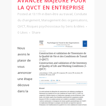
AVANCÉE MAJEURE POUR
LA QVCT EN ENTREPRISE
Posted at 13:11h
in
Bien-être au travail
,
Conduite
du changement
,
Management des organisations
,
QVCT
,
Risques psychosociaux
by
Sens & idées
0
Likes
Share
Nous
avons le
plaisir de
vous
annoncer
une étape
décisive
dans la