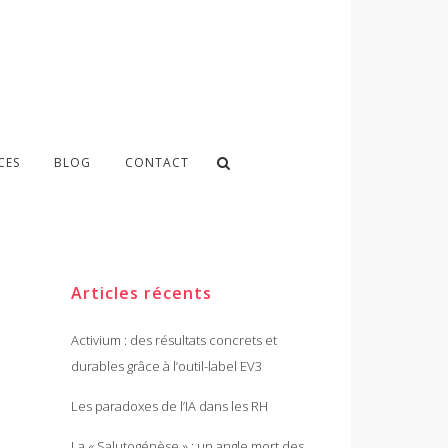
CES
BLOG
CONTACT
Articles récents
Activium : des résultats concrets et
durables grâce à l’outil-label EV3
Les paradoxes de l’IA dans les RH
La « Salutogénèse » : un angle mort des