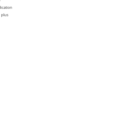
e
lication
 plus